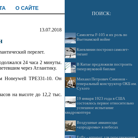
ТА
О САЙТЕ
ПОИСК:
13.07.2018
Самолеты F-105 и их роль во
н
Вьетнамской войне
Киевлянин построил самолет-
лантический перелет.
гигант
одолжался 24 часа 2 минуты.
В Китае предложили построить
етевшим через Атлантику.
гиперзвуковой биплан
м Honeywell TPE331-10. Он
Михаил Петрович Симонов -
генеральный конструктор ОКБ им.
Сухого
асов на высоте до 12,2 тыс.
19 января 1923 года в США
состоялось первое относительно
успешное испытание
квадрокоптера
Воздушные авианосцы:
«аэродромы» в небесах
Ezfly - аппарат для передвижения