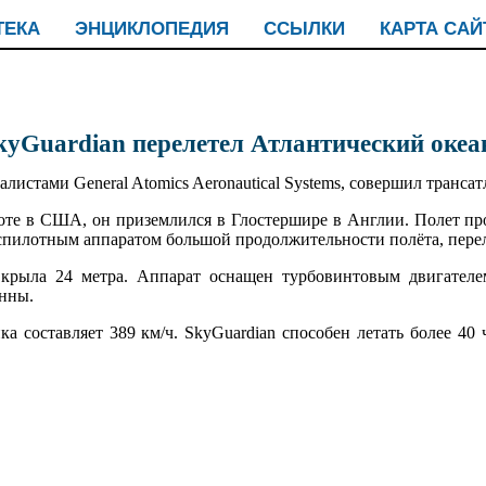
ТЕКА
ЭНЦИКЛОПЕДИЯ
ССЫЛКИ
КАРТА САЙ
kyGuardian перелетел Атлантический океа
листами General Atomics Aeronautical Systems, совершил трансат
коте в США, он приземлился в Глостершире в Англии. Полет пр
пилотным аппаратом большой продолжительности полёта, перел
 крыла 24 метра. Аппарат оснащен турбовинтовым двигателе
онны.
а составляет 389 км/ч. SkyGuardian способен летать более 40 ч