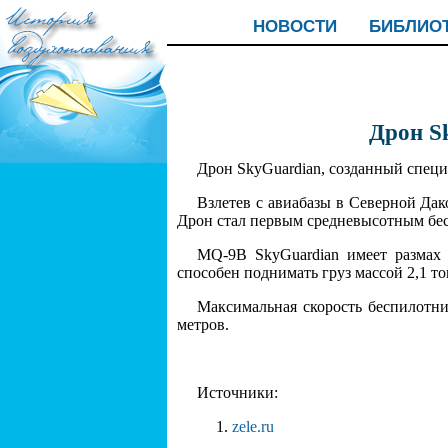
НОВОСТИ
БИБЛИО
Дрон S
Дрон SkyGuardian, созданный специа
Взлетев с авиабазы в Северной Да
Дрон стал первым средневысотным бес
MQ-9B SkyGuardian имеет размах
способен поднимать груз массой 2,1 т
Максимальная скорость беспилотник
метров.
Источники:
zele.ru