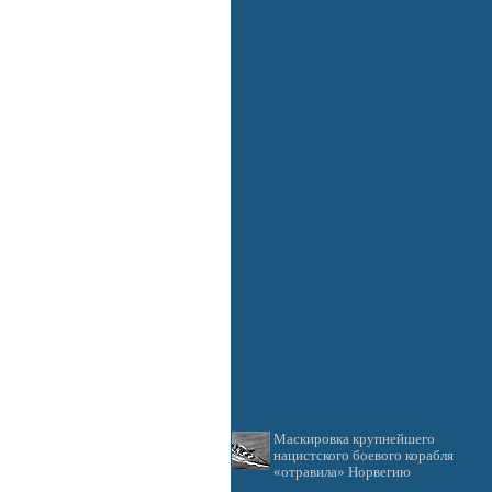
Маскировка крупнейшего
нацистского боевого корабля
«отравила» Норвегию