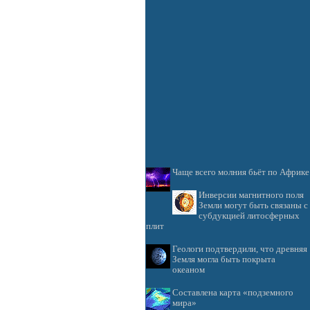
Чаще всего молния бьёт по Африке
Инверсии магнитного поля
Земли могут быть связаны с
субдукцией литосферных
плит
Геологи подтвердили, что древняя
Земля могла быть покрыта
океаном
Составлена карта «подземного
мира»