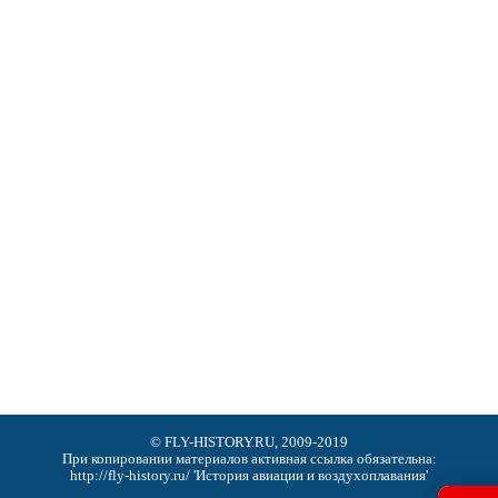
© FLY-HISTORY.RU, 2009-2019
При копировании материалов активная ссылка обязательна:
http://fly-history.ru/ 'История авиации и воздухоплавания'