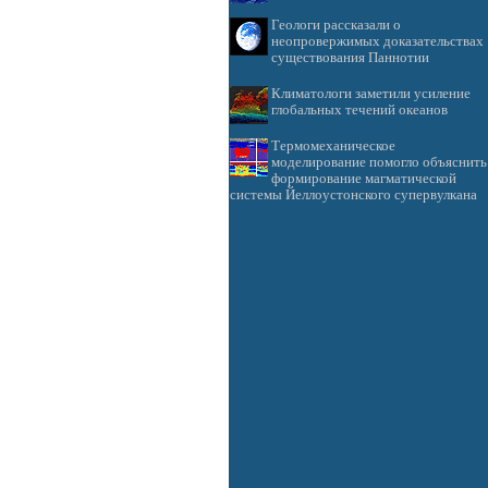
Геологи рассказали о
неопровержимых доказательствах
существования Паннотии
Климатологи заметили усиление
глобальных течений океанов
Термомеханическое
моделирование помогло объяснить
формирование магматической
системы Йеллоустонского супервулкана