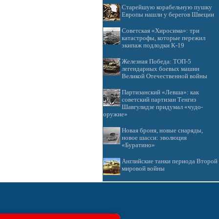
Старейшую корабельную пушку
Европы нашли у берегов Швеции
Советская «Хиросима»: три
катастрофы, которые пережил
экипаж подлодки К-19
Железная Победа: ТОП-5
легендарных боевых машин
Великой Отечественной войны
Партизанский «Левша»: как
советский партизан Тенгиз
Шавгулидзе придумал «чудо-
оружие»
Новая броня, новые снаряды,
новое шасси: эволюция
«Буратино»
Английские танки периода Второй
мировой войны