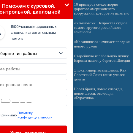
10 примеров смехотворно
Поможем с курсовой,
дорогого американского
онтрольной, дипломной
вооружения, которое не взлетело
«Ульяновск»: Непростая судьба
1500+ квалифицированных
самого крутого российского
специалистов готовы вам
авианосца
помочь
«Калашников» начинает продажи
нового ружья
Старейшую корабельную пушку
Европы нашли у берегов Швеции
Эпоха импортозамещения. Как
Советский Союз танки учился
делать
Новая броня, новые снаряды,
новое шасси: эволюция
«Буратино»
Политику
Принимаю
конфиденциальности