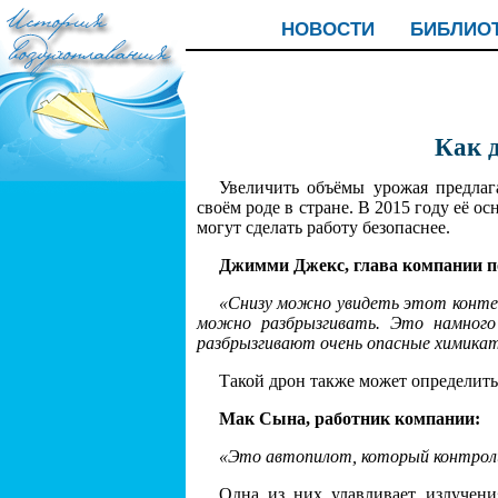
НОВОСТИ
БИБЛИО
Как д
Увеличить объёмы урожая предлаг
своём роде в стране. В 2015 году её
могут сделать работу безопаснее.
Джимми Джекс, глава компании по
«Снизу можно увидеть этот контей
можно разбрызгивать. Это намного 
разбрызгивают очень опасные химика
Такой дрон также может определит
Мак Сына, работник компании:
«Это автопилот, который контроли
Одна из них улавливает излучени