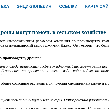
ТЕКА
ЭНЦИКЛОПЕДИЯ
ССЫЛКИ
КАРТА САЙ
роны могут помочь в сельском хозяйстве
ает камбоджийским фермерам компания по производству комм
 основал американский пилот Джимми Джекс. Он говорит, что бе
 производству дронов:
нер. Сюда заливаются любые жидкости. Это могут быть пести
безопаснее по сравнению с тем, когда люди ходят по поля
ты».
ь общее состояние растений при помощи специальных камер и п
рует весь дрон. А тут у нас камеры. Одновременно работают 
я растений в ближнем инфракрасном диапазоне. Считается, ч