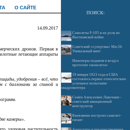
ТА
О САЙТЕ
ПОИСК:
14.09.2017
Самолеты F-105 и их роль во
Вьетнамской войне
Советский «супертяж» Ми-26.
ерческих дронов. Первая в
Уникальный винт
спилотные летающие аппараты
Инженеры подняли в воздух
прототип «ионолета»
19 января 1923 года в США
циды, удобрения – всё, что
состоялось первое относительно
успешное испытание
м с баллонами за спиной и
квадрокоптера
Семён Алексеевич Лавочкин -
рограмм.
советский авиационный
конструктор
Киевлянин построил самолет-
две камеры».
гигант
то здоровая растительность
Аэростаты и предшественники