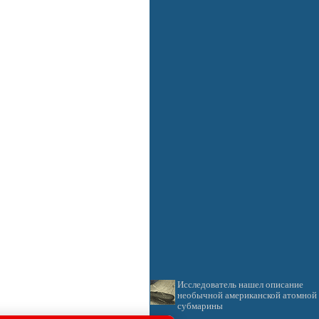
Исследователь нашел описание
необычной американской атомной
субмарины