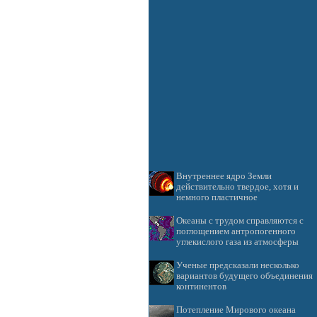
Внутреннее ядро Земли
действительно твердое, хотя и
немного пластичное
Океаны с трудом справляются с
поглощением антропогенного
углекислого газа из атмосферы
Ученые предсказали несколько
вариантов будущего объединения
континентов
Потепление Мирового океана