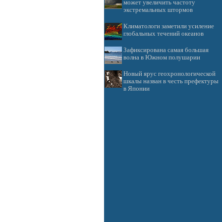
может увеличить частоту
экстремальных штормов
Климатологи заметили усиление
глобальных течений океанов
Зафиксирована самая большая
волна в Южном полушарии
Новый ярус геохронологической
шкалы назван в честь префектуры
в Японии