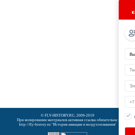
к
© FLY-HISTORY.RU, 2009-2019
При копировании материалов активная ссылка обязательна:
http://fly-history.ru/ 'История авиации и воздухоплавания'