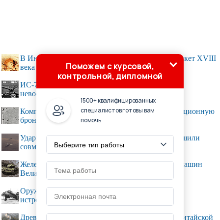
В Индии были найдены более тысячи боевых ракет XVIII
Поможем с курсовой,
века
контрольной, дипломной
ИС-7 - мощнейший танк своего времени –
невостребованная мощь
1500+ квалифицированных
специалистов готовы вам
Композитная металлическая пена заменит традиционную
броню
помочь
Ударный «Охотник» и истребитель Су-57 совершили
совместный полет
Железная Победа: ТОП-5 легендарных боевых машин
Великой Отечественной войны
Оружие Второй мировой. Сравнение ночных
истребителей
Древние каменные гранаты нашли у Великой Китайской