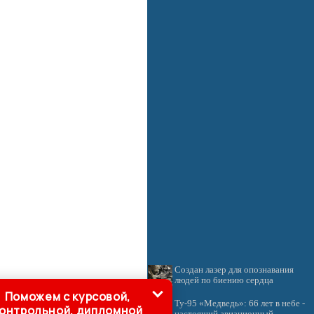
Создан лазер для опознавания
людей по биению сердца
Поможем с курсовой,
Ту-95 «Медведь»: 66 лет в небе -
онтрольной, дипломной