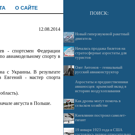
ТА
О САЙТЕ
ПОИСК:
12.08.2014
Новый гиперзвуковой ракетный
двигатель
Началась продажа билетов на
ев - спортсмен Федерации
стратосферные аэростаты для
 по авиамодельному спорту в
туристов
Олег Антонов – гениальный
на с Украины. В результате
русский авиаконструктор
в Евгений - мастер спорта
Аэростаты и предшественники
авианосцев: крымский вклад в
историю воздухоплавания
область).
Как дроны могут помочь в
ачале августа в Польше.
сельском хозяйстве
Киевлянин построил самолет-
гигант
19 января 1923 года в США
состоялось первое относительно