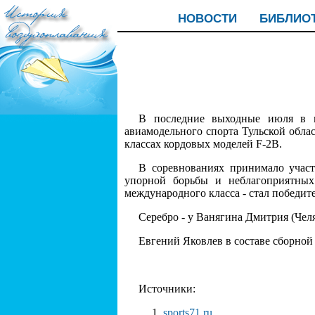
НОВОСТИ
БИБЛИО
В последние выходные июля в г
авиамодельного спорта Тульской обла
классах кордовых моделей F-2В.
В соревнованиях принимало участ
упорной борьбы и неблагоприятных 
международного класса - стал победит
Серебро - у Ванягина Дмитрия (Челя
Евгений Яковлев в составе сборной
Источники:
sports71.ru