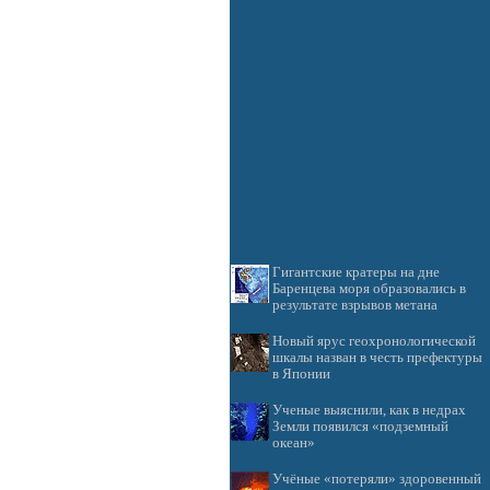
Гигантские кратеры на дне
Баренцева моря образовались в
результате взрывов метана
Новый ярус геохронологической
шкалы назван в честь префектуры
в Японии
Ученые выяснили, как в недрах
Земли появился «подземный
океан»
Учёные «потеряли» здоровенный