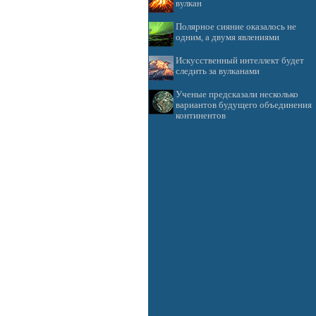
вулкан
Полярное сияние оказалось не
одним, а двумя явлениями
Искусственный интеллект будет
следить за вулканами
Ученые предсказали несколько
вариантов будущего объединения
континентов