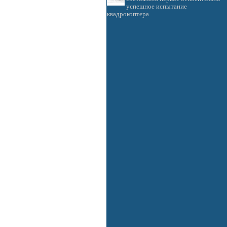
успешное испытание
квадрокоптера