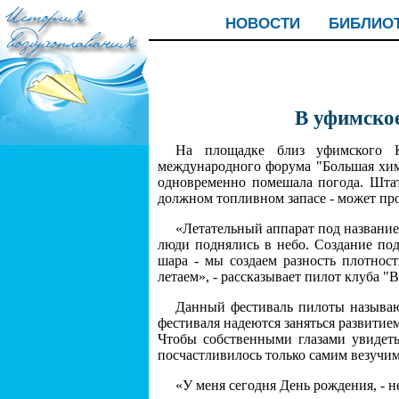
НОВОСТИ
БИБЛИО
В уфимско
На площадке близ уфимского Ко
международного форума "Большая хими
одновременно помешала погода. Штат
должном топливном запасе - может про
«Летательный аппарат под названием
люди поднялись в небо. Создание под
шара - мы создаем разность плотнос
летаем», - рассказывает пилот клуба 
Данный фестиваль пилоты называю
фестиваля надеются заняться развитие
Чтобы собственными глазами увидеть
посчастливилось только самим везучим
«У меня сегодня День рождения, - 