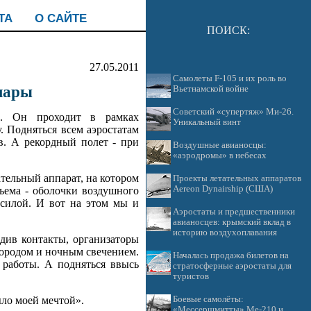
ТА
О САЙТЕ
ПОИСК:
27.05.2011
Самолеты F-105 и их роль во
шары
Вьетнамской войне
Советский «супертяж» Ми-26.
ов. Он проходит в рамках
Уникальный винт
. Подняться всем аэростатам
в. А рекордный полет - при
Воздушные авианосцы:
«аэродромы» в небесах
ательный аппарат, на котором
Проекты летательных аппаратов
Aereon Dynairship (США)
ъема - оболочки воздушного
 силой. И вот на этом мы и
Аэростаты и предшественники
авианосцев: крымский вклад в
историю воздухоплавания
див контакты, организаторы
городом и ночным свечением.
Началась продажа билетов на
 работы. А подняться ввысь
стратосферные аэростаты для
туристов
ыло моей мечтой».
Боевые самолёты:
«Мессершмитты» Ме-210 и