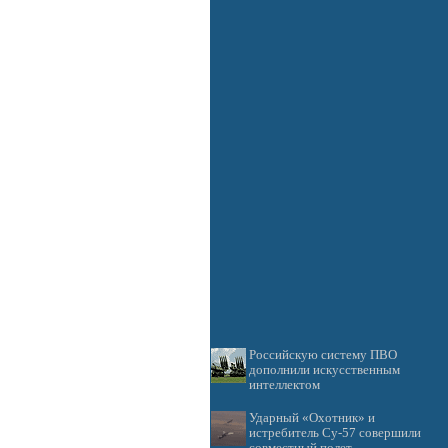
Российскую систему ПВО
дополнили искусственным
интеллектом
Ударный «Охотник» и
Поможем с курсовой,
истребитель Су-57 совершили