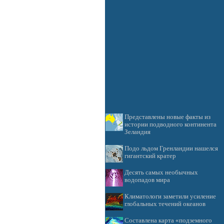
Представлены новые факты из
истории подводного континента
Зеландия
Подо льдом Гренландии нашелся
гигантский кратер
Десять самых необычных
водопадов мира
Климатологи заметили усиление
глобальных течений океанов
Составлена карта «подземного