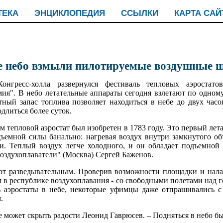
ТЕКА
ЭНЦИКЛОПЕДИЯ
ССЫЛКИ
КАРТА САЙ
е небо взмыли пилотируемые воздушные 
нгресс-холла развернулся фестиваль тепловых аэростат
я". В небо летательные аппараты сегодня взлетают по одному
ный запас топлива позволяет находиться в небе до двух часо
длиться более суток.
 тепловой аэростат был изобретен в 1783 году. Это первый лет
ъемной силы банально: нагревая воздух внутри замкнутого об
ти. Теплый воздух легче холодного, и он обладает подъемной
"Воздухоплаватели" (Москва) Сергей Баженов.
т разведывательным. Проверив возможности площадки и нала
м в республике воздухоплавания - со свободными полетами над 
 аэростаты в небе, некоторые уфимцы даже отпрашивались с
.
не может скрыть радости Леонид Гаврюсев. – Подняться в небо б