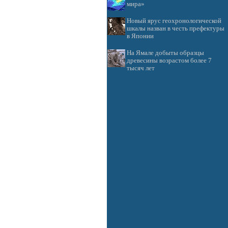
мира»
Новый ярус геохронологической
шкалы назван в честь префектуры
в Японии
На Ямале добыты образцы
древесины возрастом более 7
тысяч лет